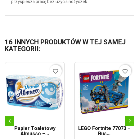
przyspiesza pracę bez użycia nożyczek.
16 INNYCH PRODUKTÓW W TEJ SAMEJ
KATEGORII:
favorite_border
favorite_border
Papier Toaletowy
LEGO Fortnite 77073 –
Almusso –...
Bus...