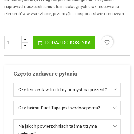
naprawach, uszczelnianiu otulin izolacyjnych oraz mocowaniu
elementów w warsztacie, przemyśle i gospodarstwie domowym.
DODAJ DO KOSZYKA
favorite_border
Często zadawane pytania
Czy ten zestaw to dobry pomysł na prezent?
Czy taśma Duct Tape jest wodoodporna?
Na jakich powierzchniach taśma trzyma
najlepiej?